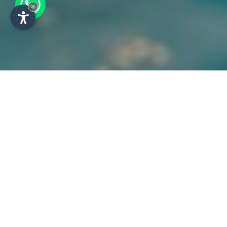
×
La nostra filosofia: la
famiglia prima di tutto
Gentilezza e disponibilità sono alla
base dell’ospitalità: nel nostro
resort dedicato alla famiglia e alla
natura troverete massima
accoglienza e semplicità