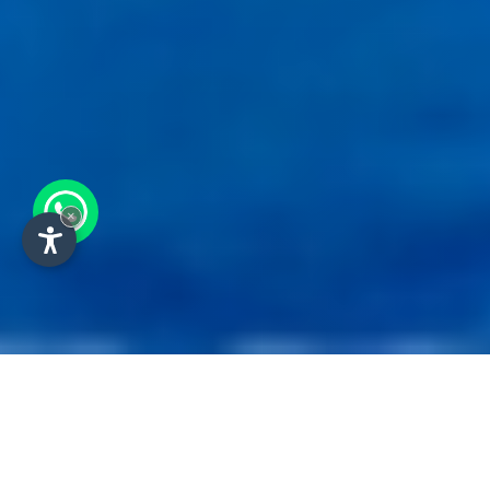
×
Familienhotel im Fassatal -
Sonderangebote in den